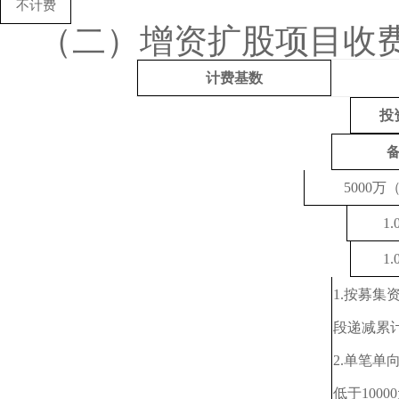
不计费
（二）增资扩股项目收
计费基数
投
5
000万
1.
1.
1.按募集
段递减累
2.单笔单
低于1000