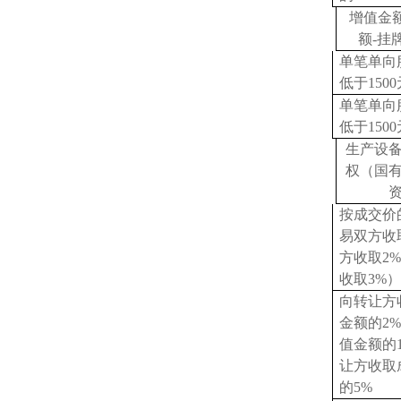
增值金
额-挂
单笔单向
低于
150
单笔单向
低于
150
生产设
权（国
按成交价
易双方收
方收取2
收取3%）
向转让方
金额的
2
值金额的
让方收取
的5%