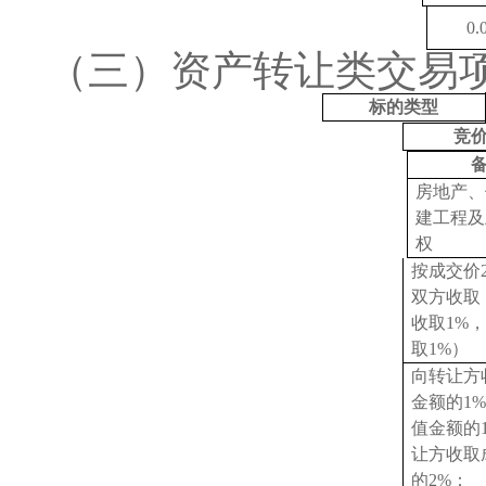
0.
（三）资产转让类交易
标的类型
竞
房地产、
建工程及
权
按成交价
双方收取
收取1%
取1%）
向转让方
金额的
1
值金额的
让方收取
的2%：