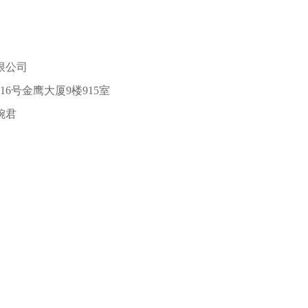
限公司
316号金鹰大厦9楼915室
婉君