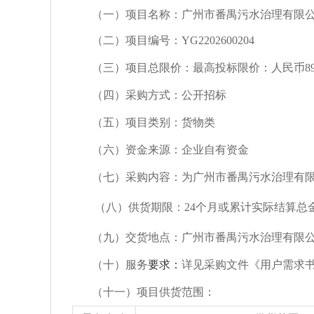
（一）项目名称：
广州市番禺污水治理有限
（二）
项目编号：
YG2202600204
（三）
项目
总
限价：
最高投标限价：
人
民币
8
（四）
采购方式：公开招标
（五）
项目类别：
货物类
（六）
资金来源：企业自有资金
（七）
采购
内容：为
广州市番禺污水治理有
（八）
供货期限
：
24个月或累计实际结算
（
九）交货地点：广州市番禺污水治理有限
（
十
）
服务
要求：
详见采购文件《用户需求
（
十一
）
项目
供货
范围：