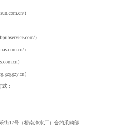
zsun.com.cn/
）
n）
ebpubservice.com/）
gemas.com.cn/）
as.com.cn
）
gcg.gzggzy.cn）
方式：
乐街
17号（
桥南
净水厂）合约采购部