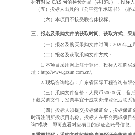
标
有
对应
CAS 号
的
检
验
药品
（
共
18项
）
，
投标人
（
五
）投标人出具的《公平竞争承诺书》（格
（
六
）
本项目不接受联合体投标。
三、报名及采购文件的获取时间、获取方式、采
（一）报名及购买采购文件时间：
2026
年
5
（二）报名及获取采购文件方式：
1. 本项目采用网上注册登记。投标人在购
址：http://www.gzsun.com.cn/。
2. 现场咨询地点：
广东省国际工程咨询有限
（三）采购文件
售价
：人民币
500
.00
元，售
下载采购文件，发票事宜于成功办理登记后联系
（四）投标人须提交投标保证金，投标保证
时请注明所投项目名称。投标人在平台完成项目
询”模块，即可查看对应项目的保证金账号信息。
※重要提醒：采购文件收款账户与保证金收款账