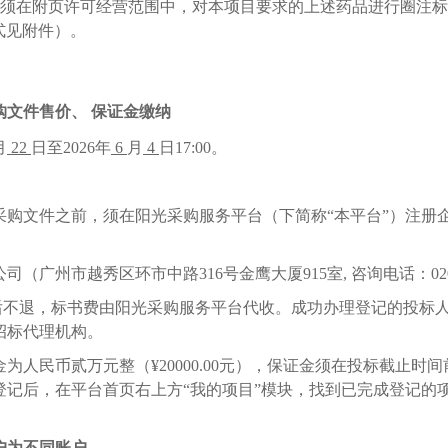
须在附页许可经营范围
中，对本项目要求的上述药品进行
圈注标
式见附件）。
购文件售价、
保证金缴纳
月
22
日至
2026
年
6
月
4
日
1
7
:
00
。
买采购文件之前，须在阳光采购服务平台（下简称“本平台”）注
公司
（广州
市
越秀
区环市中路
316号金鹰大厦915室
, 咨询电话：
02
后不退，标书费由阳光采购服务平台代收。成功办理登记的投标
招标代理机构。
金为人民币
贰万元整
（
¥
2
0000.00元）
，保证金须在投标截止时间
登记后，在平台首页右上方
“我的项目”模块，找到已完成登记的
户为不同账户。