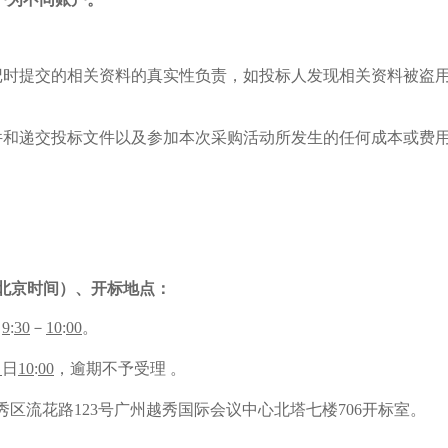
登记时提交的相关资料的真实性负责，如投标人发现相关资料被盗
件和递交投标文件以及参加本次采购活动所发生的任何成本或费
北京时间）、开标地点：
日
9
:
3
0
－
1
0
:
0
0
。
1
日
1
0
:
0
0
，逾期不予受理
。
秀区流花路
123号广州越秀国际会议中心北塔七楼706
开标室。