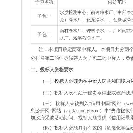
子包名称
供货
范围
水质检测中心、
前锋净水厂、中部净
子包一
龙）净水厂、
化龙净水厂
、
创新城净
南村净水厂、
钟村
净水厂、
广州南站
子包二
水厂
、
洛溪
岛
净水厂
。
注：本项目确定两家中标人。本项目共分两
分排名第二的中标候选人为子包二的中标人，负
二、投标人资格要求
（一）
投标人必须为在中华人民共和国境内
（二）投标人没有处于被责令停业或破产状
（三）
投标人未被列入
“信用中国”网站（ww
息公开网”网站（zxgk.court.gov.cn）中
加政府采购活动期间。投标人须提供《信用记录
（四）
投标人
必须具有有效的《危险化学品