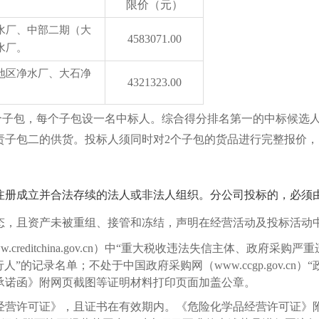
限价（元）
水厂、
中部二期（大
4583071
.00
水厂
。
地区净水厂、
大石净
4321323
.00
个子包，每个子包设一名中标人。
综合得分排名第一的中标候选
责子包二的供货。
投标人须
同时对
2个
子包
的
货品进行
完整报价，
注册成立并合法存续的法人或非法人组织。分公司投标的，必须
态，且资产未被重组、接管和冻结，声明在经营活动及投标活动
w.creditchina.gov.cn）中“重大税收违法失信主体、政
“失信被执行人”的记录名单；不处于中国政府采购网（www.ccgp.gov
承诺函》附网页截图等证明材料打印页面加盖公章。
经营许可证》，
且证书在有效期内。
《危险化学品经营许可证》